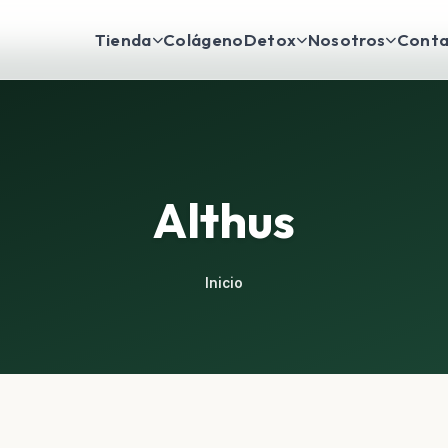
Tienda
Colágeno
Detox
Nosotros
Conta
Althus
Inicio