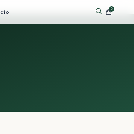
0
cto