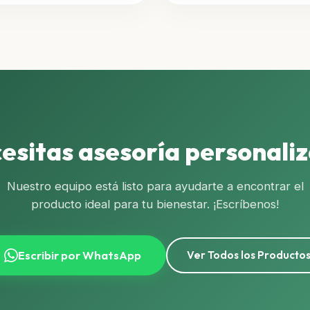
era:
es
S/ 270.00.
S/
esitas asesoría personali
Nuestro equipo está listo para ayudarte a encontrar el
producto ideal para tu bienestar. ¡Escríbenos!
Escribir por WhatsApp
Ver Todos los Producto