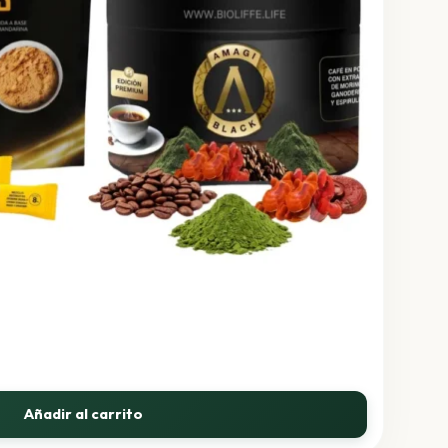
ecio
Añadir al carrito
tual