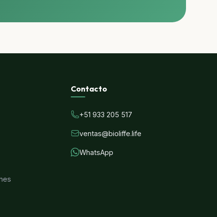
Contacto
+51 933 205 517
ventas@bioliffe.life
WhatsApp
ones