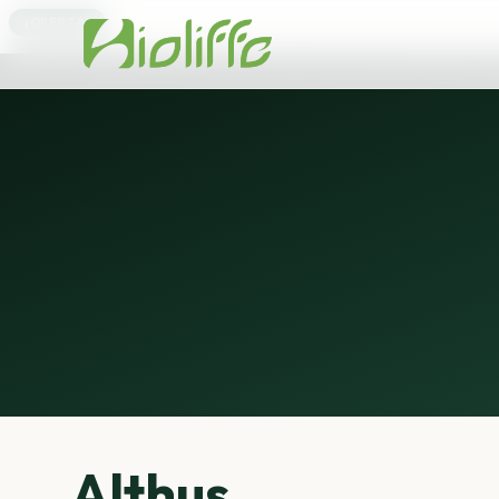
¡OFERTA!
Althus