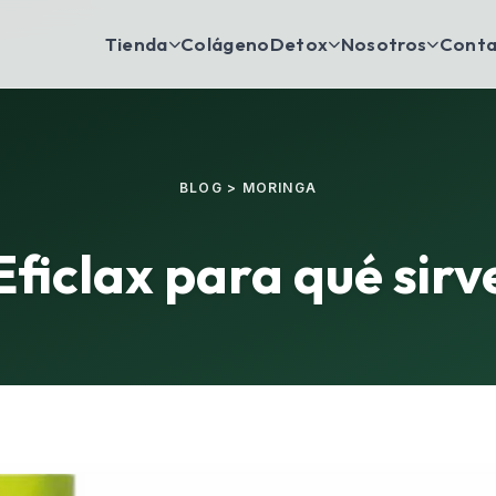
Tienda
Colágeno
Detox
Nosotros
Conta
BLOG
>
MORINGA
Eficlax para qué sirv