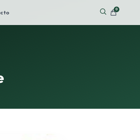
0
cto
e