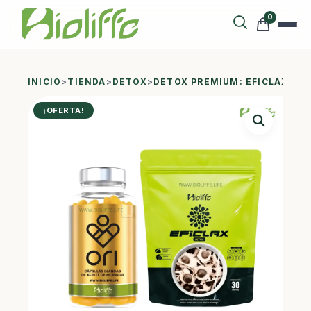
0
INICIO
>
TIENDA
>
DETOX
>
DETOX PREMIUM: EFICLAX + O
¡OFERTA!