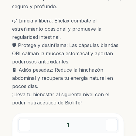
S/ 310.00.
S/ 280.00.
seguro y profundo.
🌿 Limpia y libera: Eficlax combate el
estreñimiento ocasional y promueve la
regularidad intestinal.
🛡️ Protege y desinflama: Las cápsulas blandas
ORI calman la mucosa estomacal y aportan
poderosos antioxidantes.
🔋 Adiós pesadez: Reduce la hinchazón
abdominal y recupera tu energía natural en
pocos días.
¡Lleva tu bienestar al siguiente nivel con el
poder nutracéutico de Bioliffe!
Detox
Alternative:
Premium: