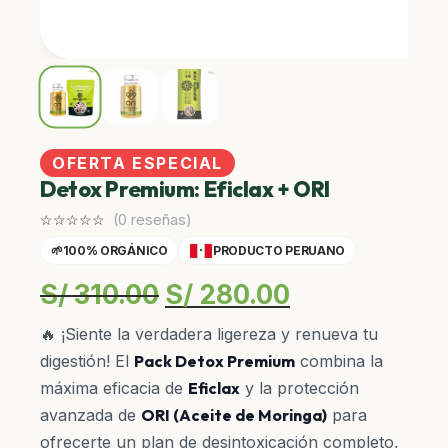
OFERTA ESPECIAL
Detox Premium: Eficlax + ORI
☆
☆
☆
☆
☆
(0 reseñas)
🌱
100% ORGÁNICO
PRODUCTO PERUANO
El
El
S/
310.00
S/
280.00
precio
precio
🔥 ¡Siente la verdadera ligereza y renueva tu
digestión! El
Pack Detox Premium
combina la
original
actual
máxima eficacia de
Eficlax
y la protección
era:
es:
avanzada de
ORI (Aceite de Moringa)
para
ofrecerte un plan de desintoxicación completo,