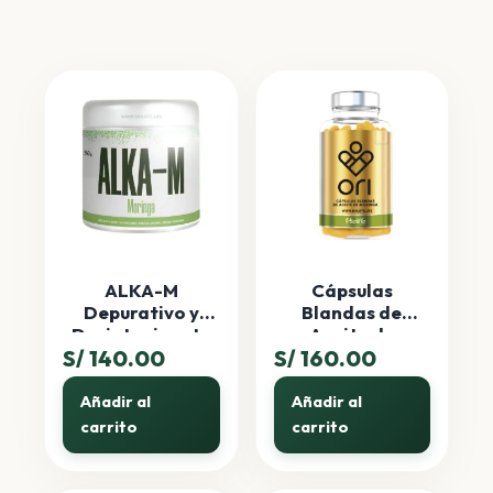
ORI
ALKA-M
Cápsulas
Depurativo y
Blandas de
Desintoxicante
Aceite de
S/
140.00
Pote
S/
Moringa ORI
160.00
Añadir al
Añadir al
carrito
carrito